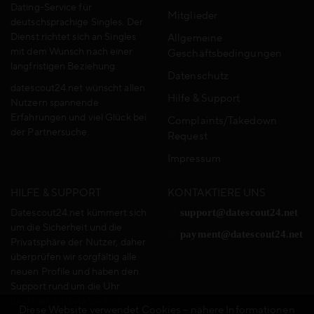
Dating-Service für
Mitglieder
deutschsprachige Singles. Der
Dienst richtet sich an Singles
Allgemeine
mit dem Wunsch nach einer
Geschäftsbedingungen
langfristigen Beziehung.
Datenschutz
datescout24.net wünscht allen
Hilfe & Support
Nutzern spannende
Erfahrungen und viel Glück bei
Complaints/Takedown
der Partnersuche.
Request
Impressum
HILFE & SUPPORT
KONTAKTIERE UNS
Datescout24.net kümmert sich
support@datescout24.net
um die Sicherheit und die
payment@datescout24.net
Privatsphäre der Nutzer, daher
überprüfen wir sorgfältig alle
neuen Profile und haben den
Support rund um die Uhr
geöffnet, so dass Sie sich
Diese Website verwendet Cookies – nähere Informationen