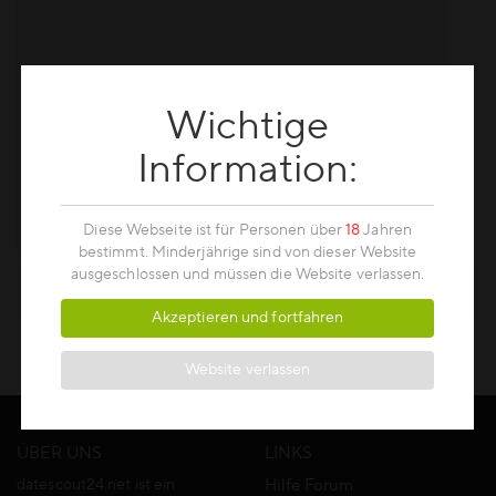
Wichtige
Information:
Diese Webseite ist für Personen über
18
Jahren
bestimmt. Minderjährige sind von dieser Website
ausgeschlossen und müssen die Website verlassen.
Akzeptieren und fortfahren
Website verlassen
ÜBER UNS
LINKS
datescout24.net ist ein
Hilfe Forum