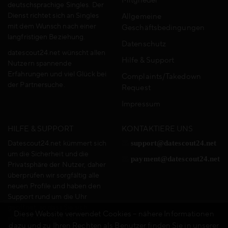
Mitglieder
deutschsprachige Singles. Der
Dienst richtet sich an Singles
Allgemeine
mit dem Wunsch nach einer
Geschäftsbedingungen
langfristigen Beziehung.
Datenschutz
datescout24.net wünscht allen
Hilfe & Support
Nutzern spannende
Erfahrungen und viel Glück bei
Complaints/Takedown
der Partnersuche.
Request
Impressum
HILFE & SUPPORT
KONTAKTIERE UNS
Datescout24.net kümmert sich
support@datescout24.net
um die Sicherheit und die
payment@datescout24.net
Privatsphäre der Nutzer, daher
überprüfen wir sorgfältig alle
neuen Profile und haben den
Support rund um die Uhr
geöffnet, so dass Sie sich
Diese Website verwendet Cookies – nähere Informationen
immer mit Fragen oder
dazu und zu Ihren Rechten als Benutzer finden Sie in unserer