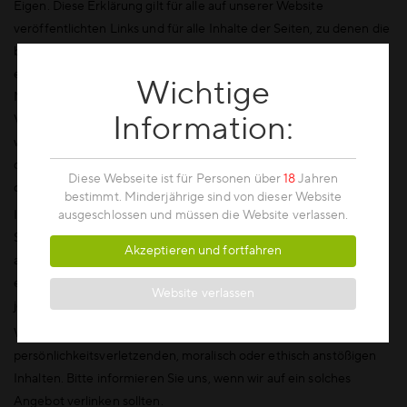
Eigen. Diese Erklärung gilt für alle auf unserer Website
veröffentlichten Links und für alle Inhalte der Seiten, zu denen die
bei uns veröffentlichten Banner und Links führen. Der Service
enthält Links zu anderen Internet-Sites, Ressourcen und
Wichtige
Mitgliedern dieses Service. Wir sind nicht verantwortlich für die
Information:
Verfügbarkeit dieser externen Ressourcen oder deren Inhalte, die
wir nicht unbedingt unterstützen. Wir sind nicht verantwortlich für
den Inhalt von Werbung, Produkten oder anderen Materialien auf
Diese Webseite ist für Personen über
18
Jahren
diesen Seiten.
bestimmt. Minderjährige sind von dieser Website
In keinem Fall haften wir direkt oder indirekt für Verluste oder
ausgeschlossen und müssen die Website verlassen.
Schäden, die sich angeblich aus der Nutzung oder dem Vertrauen
Akzeptieren und fortfahren
auf den Inhalt, die Güter oder die Dienste dieser Websites
ergeben. Bedenken bezüglich eines externen Links sollten an den
Website verlassen
jeweiligen Site-Manager oder Webmaster gerichtet werden.
Wir distanzieren uns ausdrücklich von illegalen,
persönlichkeitsverletzenden, moralisch oder ethisch anstößigen
Inhalten. Bitte informieren Sie uns, wenn wir auf ein solches
Angebot verlinken sollten.