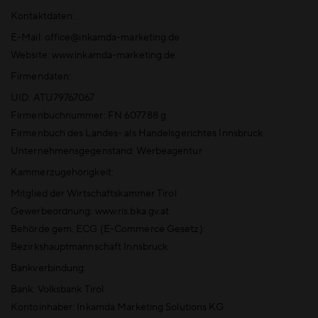
Kontaktdaten:
E-Mail: office@inkamda-marketing.de
Website: www.inkamda-marketing.de
Firmendaten:
UID: ATU79767067
Firmenbuchnummer: FN 607788 g
Firmenbuch des Landes- als Handelsgerichtes Innsbruck
Unternehmensgegenstand: Werbeagentur
Kammerzugehörigkeit:
Mitglied der Wirtschaftskammer Tirol
Gewerbeordnung: www.ris.bka.gv.at
Behörde gem. ECG (E-Commerce Gesetz):
Bezirkshauptmannschaft Innsbruck
Bankverbindung:
Bank: Volksbank Tirol
Kontoinhaber: Inkamda Marketing Solutions KG